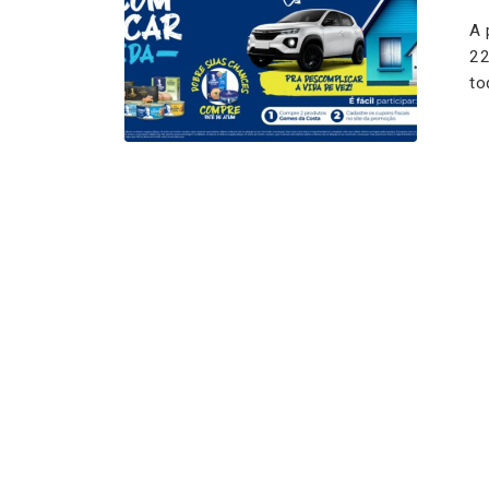
A 
22
to