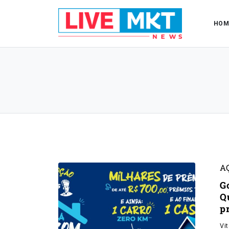
HOM
A
G
Q
p
Vi