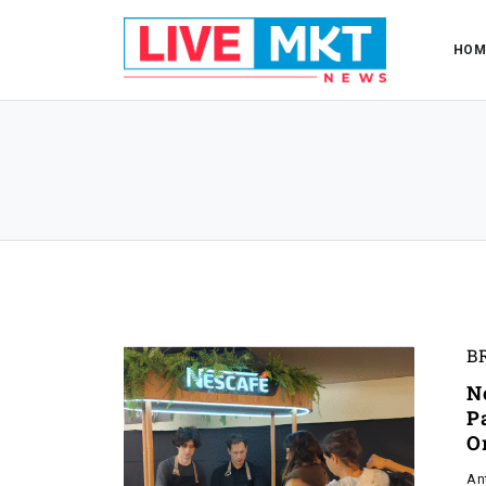
HOM
B
Ne
P
O
An