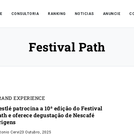
E
CONSULTORIA
RANKING
NOTICIAS
ANUNCIE
C
Festival Path
RAND EXPERIENCE
stlé patrocina a 10ª edição do Festival
ath e oferece degustação de Nescafé
rigens
tonio Cervi
23 Outubro, 2025