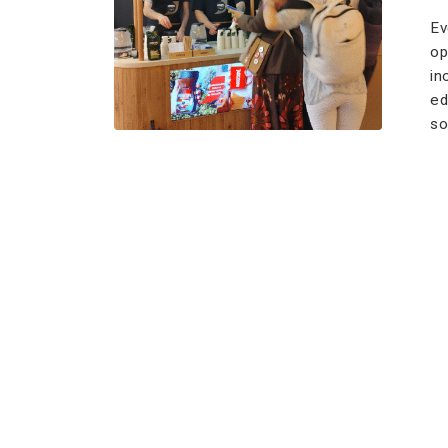
Ev
op
in
ed
so