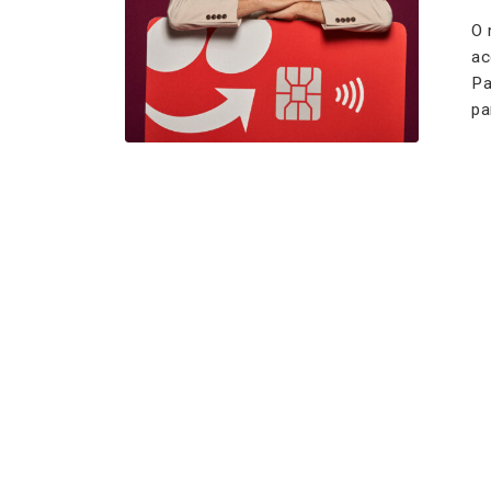
O 
ac
Pa
pa