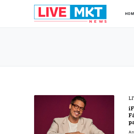
HOM
L
i
F
p
An