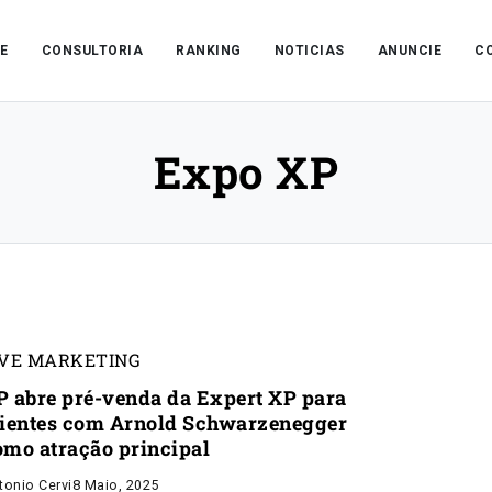
E
CONSULTORIA
RANKING
NOTICIAS
ANUNCIE
C
Expo XP
IVE MARKETING
P abre pré-venda da Expert XP para
lientes com Arnold Schwarzenegger
omo atração principal
tonio Cervi
8 Maio, 2025