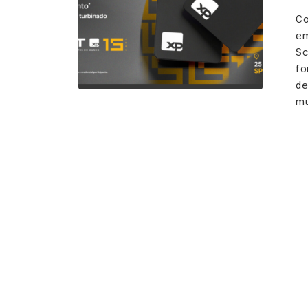
Co
em
Sc
fo
de
mu