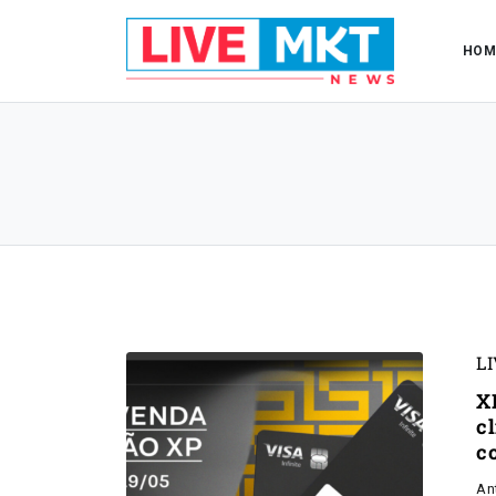
HOM
L
X
c
c
An