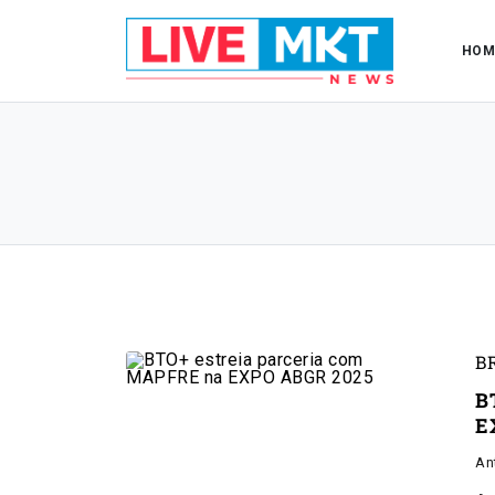
HOM
B
B
E
An