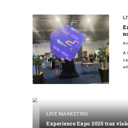
L
E
n
An
A 
ca
aé
LIVE MARKETING
Experience Expo 2025 traz visão