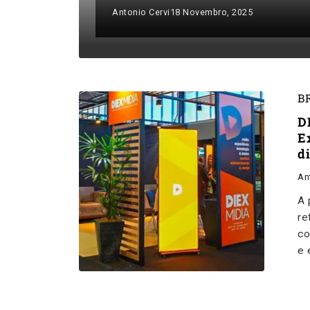
Antonio Cervi
18 Novembro, 2025
B
D
E
d
An
A 
re
co
e 