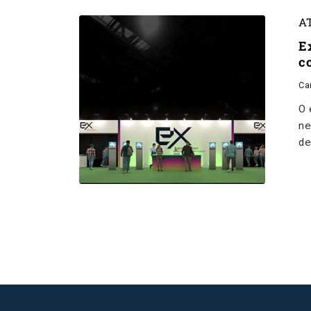
A
E
c
Ca
O 
ne
de