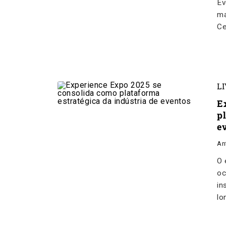
Ev
ma
Ce
L
E
p
e
An
O 
oc
in
lo