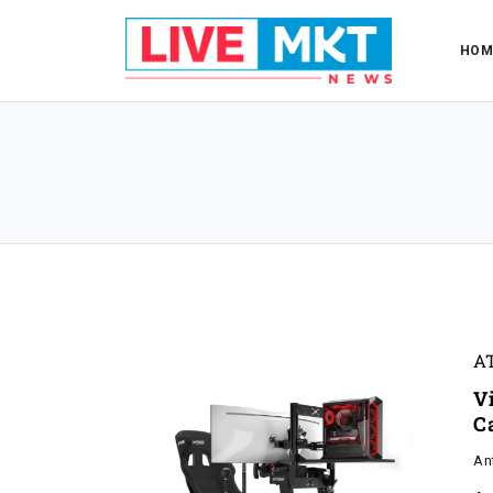
HOM
A
V
C
An