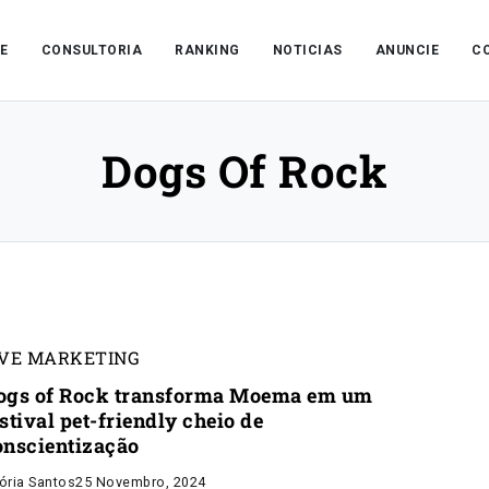
E
CONSULTORIA
RANKING
NOTICIAS
ANUNCIE
C
Dogs Of Rock
IVE MARKETING
ogs of Rock transforma Moema em um
stival pet-friendly cheio de
onscientização
tória Santos
25 Novembro, 2024