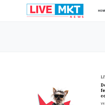
HOM
L
D
fe
c
Vi