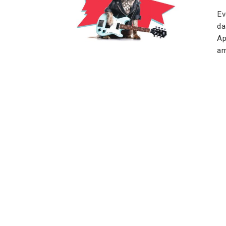
Ev
da
Ap
am