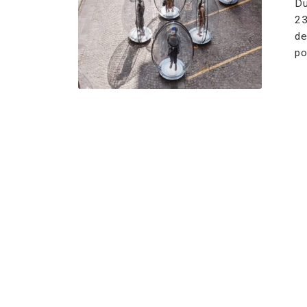
Du
23
de
po