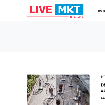
HOM
B
D
c
An