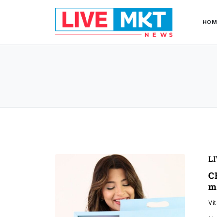
HOM
L
C
m
Vi