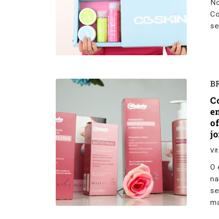
No
Co
se
B
C
e
o
j
Vi
O 
na
se
ma