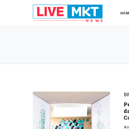
HOM
B
P
d
C
An