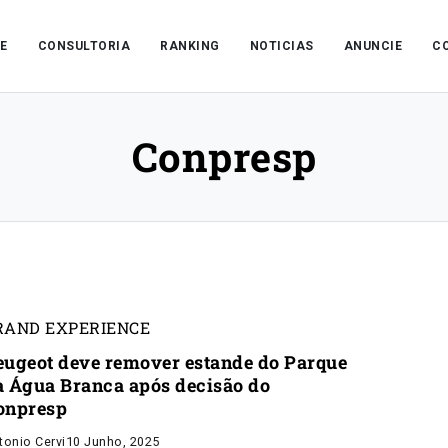
E
CONSULTORIA
RANKING
NOTICIAS
ANUNCIE
C
Conpresp
RAND EXPERIENCE
eugeot deve remover estande do Parque
a Água Branca após decisão do
onpresp
tonio Cervi
10 Junho, 2025