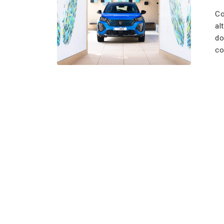
Co
al
do
co