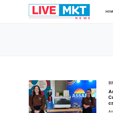
HOM
B
A
C
c
An