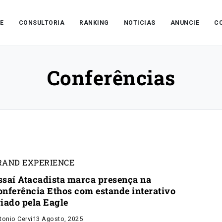
E
CONSULTORIA
RANKING
NOTICIAS
ANUNCIE
C
Conferências
RAND EXPERIENCE
ssaí Atacadista marca presença na
onferência Ethos com estande interativo
riado pela Eagle
tonio Cervi
13 Agosto, 2025