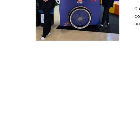
O 
co
ac