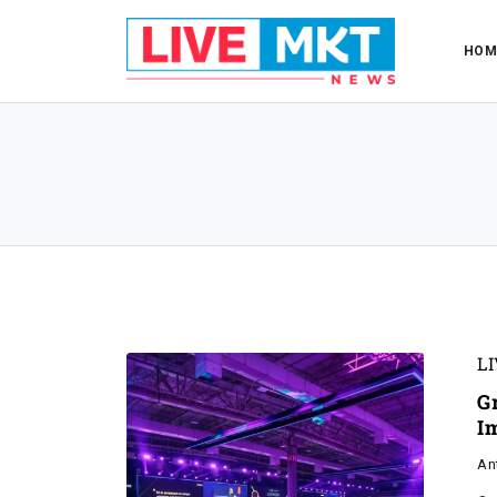
HOM
L
G
I
An