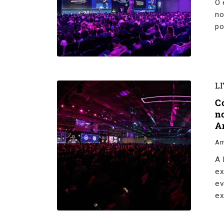
O 
no
po
L
C
n
A
An
A 
ex
ev
ex