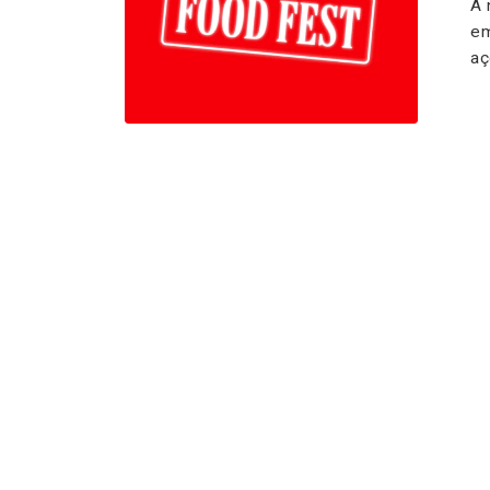
A 
em
aç