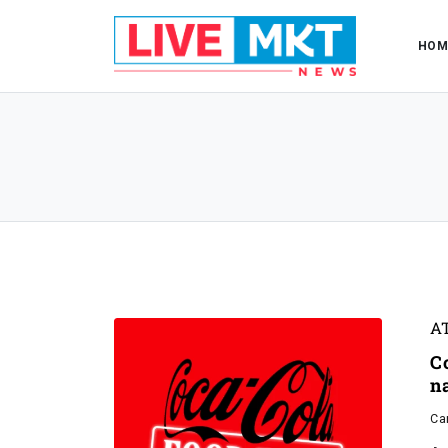
HOM
A
C
n
Ca