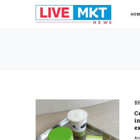
HOM
B
C
i
e
An