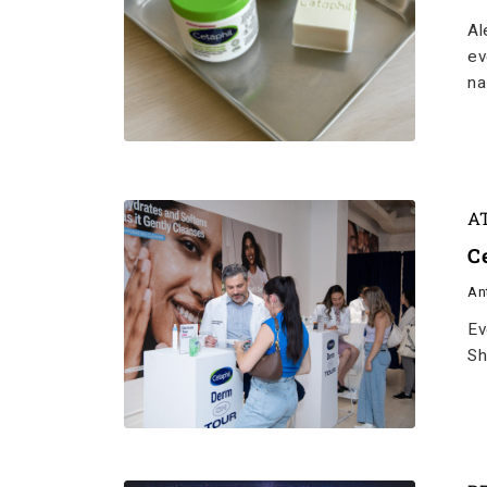
Al
ev
na
A
C
An
Ev
Sh