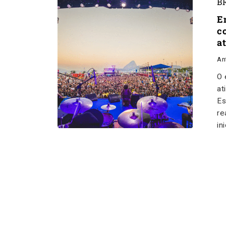
B
E
c
a
An
O 
at
Es
re
in