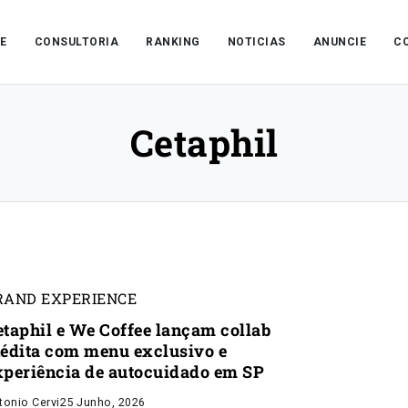
E
CONSULTORIA
RANKING
NOTICIAS
ANUNCIE
C
Cetaphil
RAND EXPERIENCE
etaphil e We Coffee lançam collab
nédita com menu exclusivo e
xperiência de autocuidado em SP
tonio Cervi
25 Junho, 2026