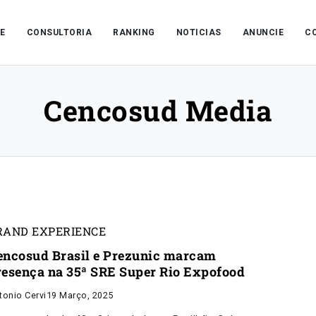
E
CONSULTORIA
RANKING
NOTICIAS
ANUNCIE
C
Cencosud Media
RAND EXPERIENCE
encosud Brasil e Prezunic marcam
resença na 35ª SRE Super Rio Expofood
tonio Cervi
19 Março, 2025