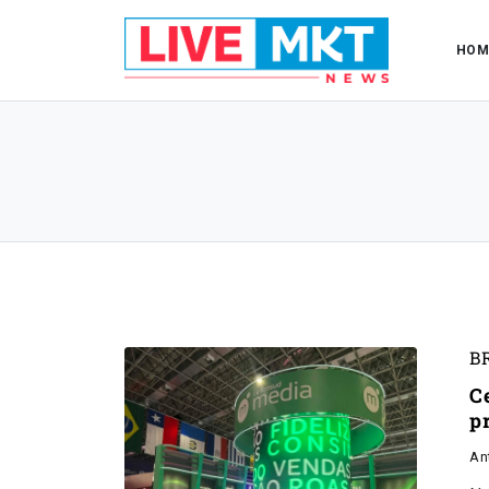
HOM
B
C
p
An