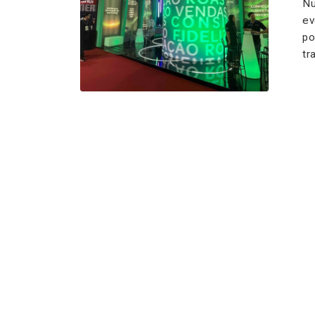
Nu
ev
po
tr