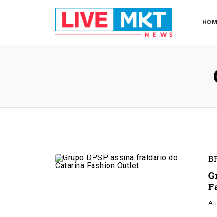
HOM
B
G
F
An