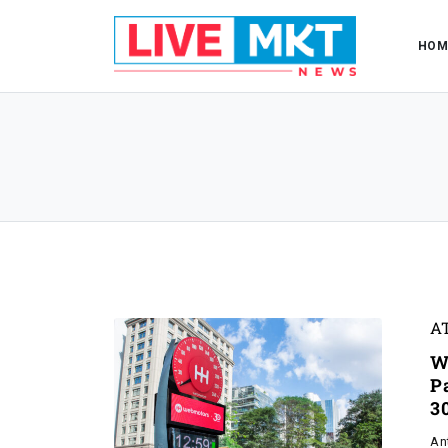
HOM
A
W
P
3
An