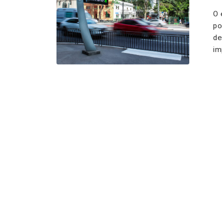
O 
po
de
im