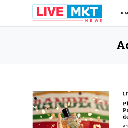
HOM
A
L
P
P
d
An