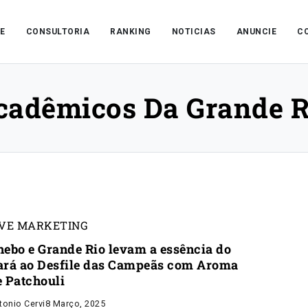
E
CONSULTORIA
RANKING
NOTICIAS
ANUNCIE
C
cadêmicos Da Grande R
IVE MARKETING
hebo e Grande Rio levam a essência do
ará ao Desfile das Campeãs com Aroma
e Patchouli
tonio Cervi
8 Março, 2025