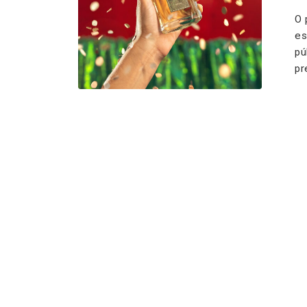
O 
es
pú
pr