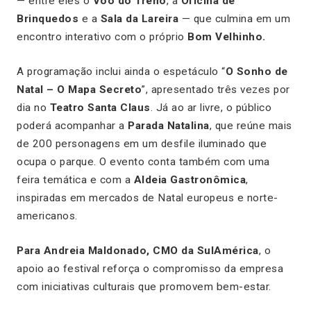
— entre eles o
Voo do Trenó
, a
Oficina de
Brinquedos
e a
Sala da Lareira
— que culmina em um
encontro interativo com o próprio
Bom Velhinho.
A programação inclui ainda o espetáculo “
O Sonho de
Natal – O Mapa Secreto
”, apresentado três vezes por
dia no
Teatro Santa Claus
. Já ao ar livre, o público
poderá acompanhar a
Parada Natalina
, que reúne mais
de 200 personagens em um desfile iluminado que
ocupa o parque. O evento conta também com uma
feira temática e com a
Aldeia Gastronômica
,
inspiradas em mercados de Natal europeus e norte-
americanos.
Para Andreia Maldonado, CMO da SulAmérica
, o
apoio ao festival reforça o compromisso da empresa
com iniciativas culturais que promovem bem-estar.