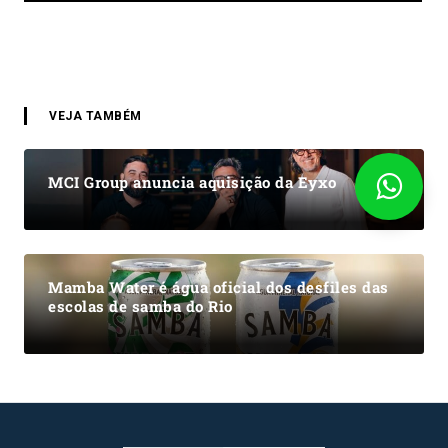
VEJA TAMBÉM
MCI Group anuncia aquisição da Eyxo
Mamba Water é água oficial dos desfiles das
escolas de samba do Rio