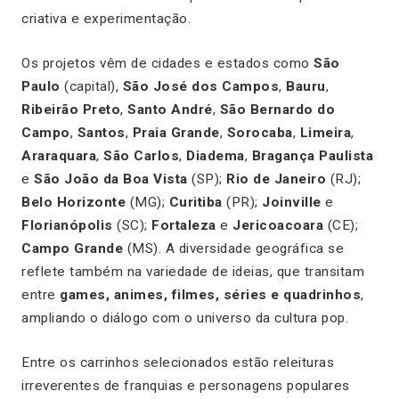
criativa e experimentação.
Os projetos vêm de cidades e estados como
São
Paulo
(capital),
São José dos Campos
,
Bauru
,
Ribeirão Preto
,
Santo André
,
São Bernardo do
Campo
,
Santos
,
Praia Grande
,
Sorocaba
,
Limeira
,
Araraquara
,
São Carlos
,
Diadema
,
Bragança Paulista
e
São João da Boa Vista
(SP);
Rio de Janeiro
(RJ);
Belo Horizonte
(MG);
Curitiba
(PR);
Joinville
e
Florianópolis
(SC);
Fortaleza
e
Jericoacoara
(CE);
Campo Grande
(MS). A diversidade geográfica se
reflete também na variedade de ideias, que transitam
entre
games, animes, filmes, séries e quadrinhos
,
ampliando o diálogo com o universo da cultura pop.
Entre os carrinhos selecionados estão releituras
irreverentes de franquias e personagens populares