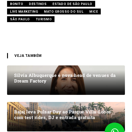
BONITO
DESTINOS
ESTADO DE SÃO PAULO
LIVE MARKETING
MATO GROSSO DO SUL
MICE
SÃO PAULO
TURISMO
VEJA TAMBÉM
Silvia Albuquerque é nova head de venues da
Dream Factory
Bajaj leva Pulsar Day ao Parque Villa-Lobos
com test rides, DJ e entrada gratuita