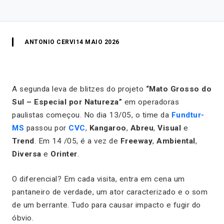
ANTONIO CERVI
14 MAIO 2026
A segunda leva de blitzes do projeto
“Mato Grosso do
Sul – Especial por Natureza”
em operadoras
paulistas começou. No dia 13/05, o time da
Fundtur-
MS
passou por
CVC
,
Kangaroo
,
Abreu
,
Visual
e
Trend
. Em 14 /05, é a vez de
Freeway
,
Ambiental
,
Diversa
e
Orinter
.
O diferencial? Em cada visita, entra em cena um
pantaneiro de verdade, um ator caracterizado e o som
de um berrante. Tudo para causar impacto e fugir do
óbvio.