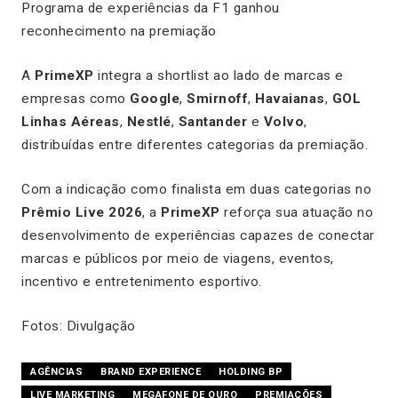
Programa de experiências da F1 ganhou
reconhecimento na premiação
A
PrimeXP
integra a shortlist ao lado de marcas e
empresas como
Google
,
Smirnoff
,
Havaianas
,
GOL
Linhas Aéreas
,
Nestlé
,
Santander
e
Volvo
,
distribuídas entre diferentes categorias da premiação.
Com a indicação como finalista em duas categorias no
Prêmio Live 2026
, a
PrimeXP
reforça sua atuação no
desenvolvimento de experiências capazes de conectar
marcas e públicos por meio de viagens, eventos,
incentivo e entretenimento esportivo.
Fotos: Divulgação
AGÊNCIAS
BRAND EXPERIENCE
HOLDING BP
LIVE MARKETING
MEGAFONE DE OURO
PREMIAÇÕES