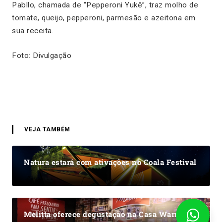
Pabllo, chamada de “Pepperoni Yukê”, traz molho de
tomate, queijo, pepperoni, parmesão e azeitona em
sua receita.
Foto: Divulgação
VEJA TAMBÉM
Natura estará com ativações no Coala Festival
Melitta oferece degustação na Casa Warner