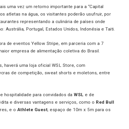
is uma vez um retorno importante para a “Capital
s atletas na água, os visitantes poderão usufruir, por
urantes representando a culinária de países onde
 Austrália, Portugal, Estados Unidos, Indonésia e Taiti.
ora de eventos Yellow Stripe, em parceria com a 7
maior empresa de alimentação coletiva do Brasil.
s, haverá uma loja oficial WSL Store, com
ycras de competição, sweat shorts e moletons, entre
 de hospitalidade para convidados da
WSL
e de
édita e diversas vantagens e serviços, como o
Red Bull
ares, e o
Athlete Guest
, espaço de 10m x 5m para os