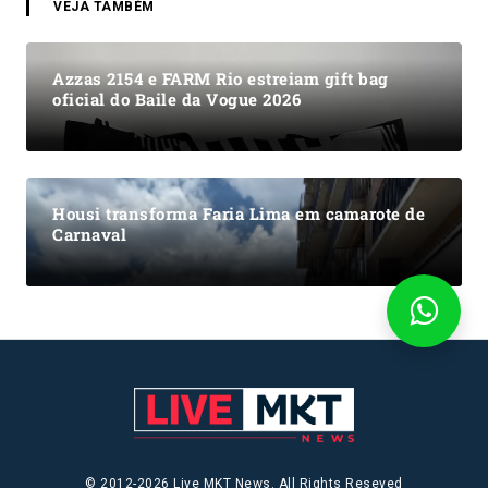
VEJA TAMBÉM
Azzas 2154 e FARM Rio estreiam gift bag
oficial do Baile da Vogue 2026
Housi transforma Faria Lima em camarote de
Carnaval
© 2012-2026 Live MKT News. All Rights Reseved