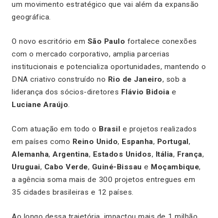
um movimento estratégico que vai além da expansão
geográfica.
O novo escritório em
São Paulo
fortalece conexões
com o mercado corporativo, amplia parcerias
institucionais e potencializa oportunidades, mantendo o
DNA criativo construído no
Rio de Janeiro
, sob a
liderança dos sócios-diretores
Flávio Bidoia
e
Luciane Araújo
.
Com atuação em todo o
Brasil
e projetos realizados
em países como
Reino Unido
,
Espanha
,
Portugal
,
Alemanha
,
Argentina
,
Estados Unidos
,
Itália
,
França
,
Uruguai
,
Cabo Verde
,
Guiné-Bissau
e
Moçambique
,
a agência soma mais de 300 projetos entregues em
35 cidades brasileiras e 12 países.
Ao longo dessa trajetória, impactou mais de 1 milhão