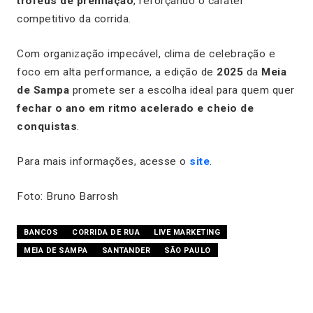
troféus de premiação
, reforçando o caráter
competitivo da corrida.
Com organização impecável, clima de celebração e
foco em alta performance, a edição de
2025
da
Meia
de Sampa
promete ser a escolha ideal para quem quer
fechar o ano em ritmo acelerado e cheio de
conquistas
.
Para mais informações, acesse o
site
.
Foto: Bruno Barrosh
BANCOS
CORRIDA DE RUA
LIVE MARKETING
MEIA DE SAMPA
SANTANDER
SÃO PAULO