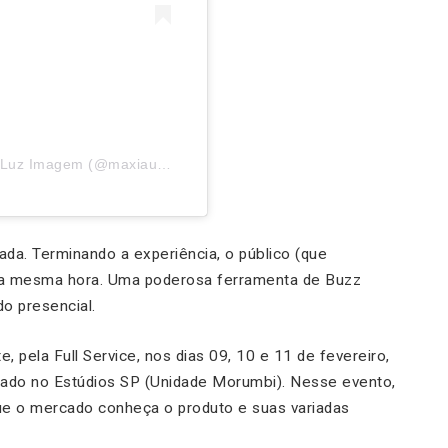
Uma publicação partilhada por MAXI Áudio Luz Imagem (@maxiaudioluzimagem)
da. Terminando a experiência, o público (que
 na mesma hora. Uma poderosa ferramenta de Buzz
o presencial.
, pela Full Service, nos dias 09, 10 e 11 de fevereiro,
zado no Estúdios SP (Unidade Morumbi). Nesse evento,
ue o mercado conheça o produto e suas variadas