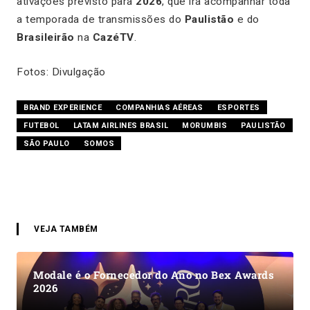
ativações previsto para
2026
, que irá acompanhar toda
a temporada de transmissões do
Paulistão
e do
Brasileirão
na
CazéTV
.
Fotos: Divulgação
BRAND EXPERIENCE
COMPANHIAS AÉREAS
ESPORTES
FUTEBOL
LATAM AIRLINES BRASIL
MORUMBIS
PAULISTÃO
SÃO PAULO
SOMOS
VEJA TAMBÉM
Modale é o Fornecedor do Ano no Bex Awards
2026