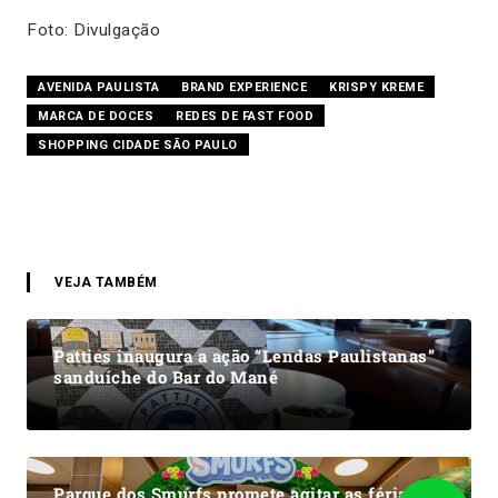
Foto: Divulgação
AVENIDA PAULISTA
BRAND EXPERIENCE
KRISPY KREME
MARCA DE DOCES
REDES DE FAST FOOD
SHOPPING CIDADE SÃO PAULO
VEJA TAMBÉM
Patties inaugura a ação “Lendas Paulistanas”
sanduíche do Bar do Mané
Parque dos Smurfs promete agitar as férias no