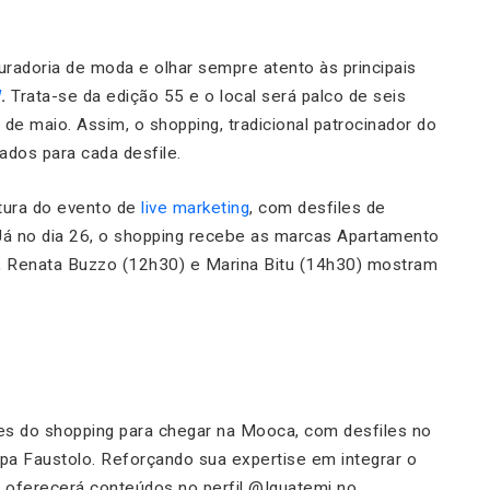
uradoria de moda e olhar sempre atento às principais
W
.
Trata-se da edição 55 e o local será palco de seis
de maio. Assim, o shopping, tradicional patrocinador do
ados para cada desfile.
tura do evento de
live marketing
, com desfiles de
. Já no dia 26, o shopping recebe as marcas Apartamento
o, Renata Buzzo (12h30) e Marina Bitu (14h30) mostram
des do shopping para chegar na Mooca, com desfiles no
apa Faustolo. Reforçando sua expertise em integrar o
m oferecerá conteúdos no perfil @Iguatemi no