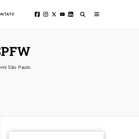
ONTATO
 SPFW
emi São Paulo.