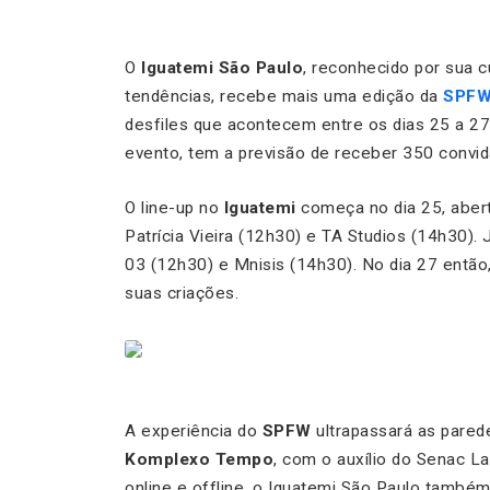
O
Iguatemi São Paulo
, reconhecido por sua c
tendências, recebe mais uma edição da
SPF
desfiles que acontecem entre os dias 25 a 27 
evento, tem a previsão de receber 350 convid
O line-up no
Iguatemi
começa no dia 25, aber
Patrícia Vieira (12h30) e TA Studios (14h30)
03 (12h30) e Mnisis (14h30). No dia 27 entã
suas criações.
A experiência do
SPFW
ultrapassará as pare
Komplexo Tempo
, com o auxílio do Senac L
online e offline, o Iguatemi São Paulo també