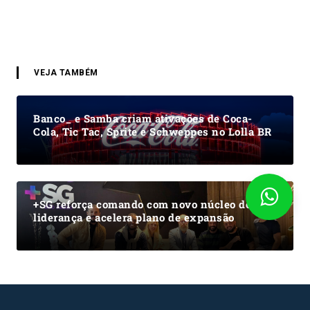
VEJA TAMBÉM
Banco_ e Samba criam ativações de Coca-
Cola, Tic Tac, Sprite e Schweppes no Lolla BR
+SG reforça comando com novo núcleo de
liderança e acelera plano de expansão