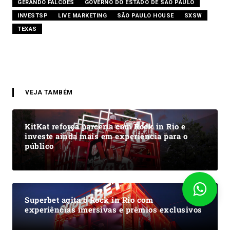
GERANDO FALCÕES
GOVERNO DO ESTADO DE SÃO PAULO
INVESTSP
LIVE MARKETING
SÃO PAULO HOUSE
SXSW
TEXAS
VEJA TAMBÉM
KitKat reforça parceria com Rock in Rio e
investe ainda mais em experiência para o
público
Superbet agita o Rock in Rio com
experiências imersivas e prêmios exclusivos