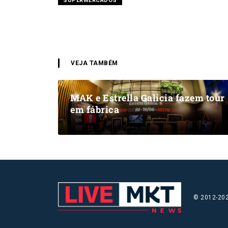
SUPERMERCADOS
VEJA TAMBÉM
MAK e Estrella Galicia fazem tour
em fábrica
© 2012-202