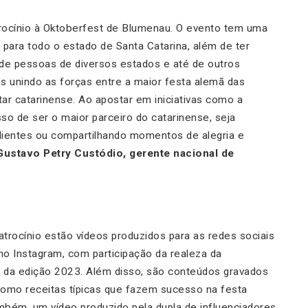
rocínio à Oktoberfest de Blumenau. O evento tem uma
 e para todo o estado de Santa Catarina, além de ter
es de pessoas de diversos estados e até de outros
s unindo as forças entre a maior festa alemã das
ar catarinense. Ao apostar em iniciativas como a
o de ser o maior parceiro do catarinense, seja
ientes ou compartilhando momentos de alegria e
Gustavo Petry Custódio, gerente nacional de
atrocínio estão vídeos produzidos para as redes sociais
no Instagram, com participação da realeza da
ha da edição 2023. Além disso, são conteúdos gravados
como receitas típicas que fazem sucesso na festa
Também, um vídeo produzido pela dupla de influenciadores