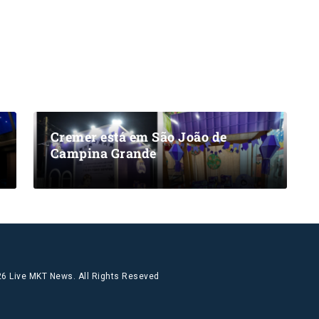
Cremer está em São João de
Campina Grande
6 Live MKT News. All Rights Reseved