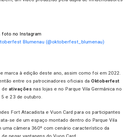
 foto no Instagram
Oktoberfest Blumenau (@oktoberfest_blumenau)
 de marca à edição deste ano, assim como foi em 2022.
 então entre os patrocinadores oficiais da
Oktoberfest
e de
ativações
nas lojas e no Parque Vila Germânica no
 5 e 23 de outubro.
indes Fort Atacadista e Vuon Card para os participantes
Trata-se de um espaço montado dentro do Parque Vila
m uma câmera 360º com cenário característico da
a de pegar vantagens do Vuon Card.