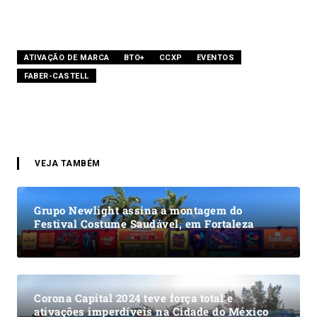
ATIVAÇÃO DE MARCA
BTO+
CCXP
EVENTOS
FABER-CASTELL
VEJA TAMBÉM
Grupo Newlight assina a montagem do
Festival Costume Saudável, em Fortaleza
Corona Capital 2024 teve força total e
ativações imperdíveis na Cidade do México