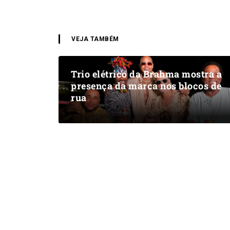
VEJA TAMBÉM
Trio elétrico da Brahma mostra a
presença da marca nos blocos de
rua