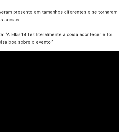
veram presente em tamanhos diferentes e se tornaram
s sociais.
ta:
“A Elkis18 fez literalmente a coisa acontecer e foi
oisa boa sobre o evento.”