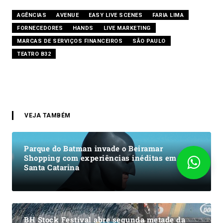
AGÊNCIAS
AVENUE
EASY LIVE SCENES
FARIA LIMA
FORNECEDORES
HANDS
LIVE MARKETING
MARCAS DE SERVIÇOS FINANCEIROS
SÃO PAULO
TEATRO B32
VEJA TAMBÉM
Parque do Batman invade o Beiramar
Shopping com experiências inéditas em
Santa Catarina
BH Stock Festival abre segunda metade da