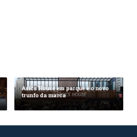
Asics House em parque é o novo
trunfo da marca