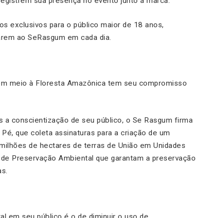
 registrem sua presença no evento junto à marca.
os exclusivos para o público maior de 18 anos,
arem ao SeRasgum em cada dia.
, em meio à Floresta Amazônica tem seu compromisso
s a conscientização de seu público, o Se Rasgum firma
é, que coleta assinaturas para a criação de um
7 milhões de hectares de terras de União em Unidades
 de Preservação Ambiental que garantam a preservação
as.
tal em seu público é o de diminuir o uso de