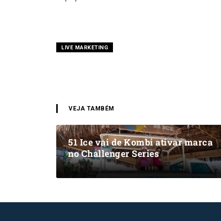
LIVE MARKETING
VEJA TAMBÉM
51 Ice vai de Kombi ativar marca
no Challenger Series