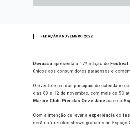
REDAÇÃO
8 NOVEMBRO 2022
Devassa
apresenta a 17ª edição do
Festival
únicos aos consumidores paraenses e comemora
O evento é um dos principais do calendário d
dias 09 e 12 de novembro, com mais de 50 atr
Marine Club
,
Pier das Onze Janelas
e no
Es
Com a intenção de levar a
experiência
do
fes
serão oferecidos shows gratuitos no Espaço C