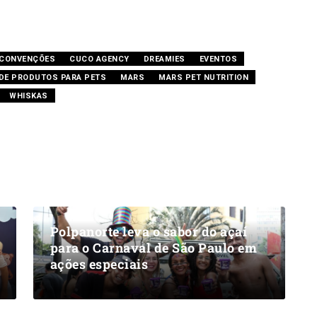
CONVENÇÕES
CUCO AGENCY
DREAMIES
EVENTOS
DE PRODUTOS PARA PETS
MARS
MARS PET NUTRITION
WHISKAS
Polpanorte leva o sabor do açaí
para o Carnaval de São Paulo em
ações especiais