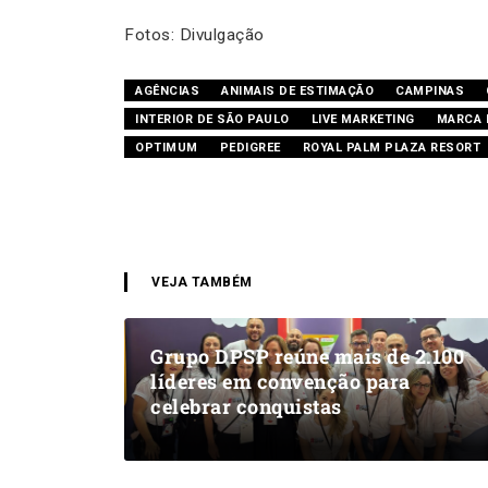
Fotos: Divulgação
AGÊNCIAS
ANIMAIS DE ESTIMAÇÃO
CAMPINAS
INTERIOR DE SÃO PAULO
LIVE MARKETING
MARCA 
OPTIMUM
PEDIGREE
ROYAL PALM PLAZA RESORT
VEJA TAMBÉM
Grupo DPSP reúne mais de 2.100
líderes em convenção para
celebrar conquistas