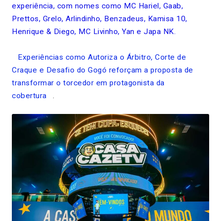
experiência, com nomes como MC Hariel, Gaab,
Prettos, Grelo, Arlindinho, Benzadeus, Kamisa 10,
Henrique & Diego, MC Livinho, Yan e Japa NK.
Experiências como Autoriza o Árbitro, Corte de
Craque e Desafio do Gogó reforçam a proposta de
transformar o torcedor em protagonista da
cobertura
.