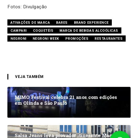
Fotos: Divulgação
ATIVAÇÕES DE MARCA
BARES
BRAND EXPERIENCE
CAMPARI
COQUETÉIS
MARCA DE BEBIDAS ALCOÓLICAS
NEGRONI
NEGRONI WEEK
PROMOÇÕES
RESTAURANTES
VEJA TAMBÉM
MIMO Festival celebra 21 anos com edições
em Olinda e São Paulo
Salsa Jeans leva provador itinerante Magic