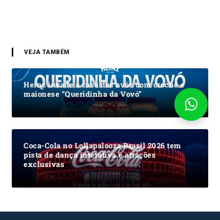
VEJA TAMBÉM
Heinz invade a casa das avós com crochê e
maionese “Queridinha da Vovó”
Coca-Cola no Lollapalooza Brasil 2026 tem
pista de dança interativa e atrações
exclusivas