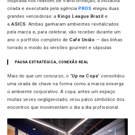
Inspirada nos realities de transformação, a iniciativa
criada e executada pela agência
PROS
elegeu duas
grandes vencedoras: a
Kings League Brazil
e
a
ASICS
. Ambas ganharam ambientes revitalizados
pela marca e, para celebrar, vão receber durante um
ano o portfólio completo de
Café União
— das linhas
torrado e moído às versões gourmet e cápsulas.
PAUSA ESTRATÉGICA, CONEXÃO REAL
Mais do que um concurso, o “
Up na Copa
” consolidou
uma virada de chave na forma como a marca enxerga
o ambiente corporativo. A copa, antes um espaço
muitas vezes negligenciado, virou palco simbólico dos
encontros que movimentam o dia a dia profissional.