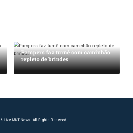
Pampers faz turnê com caminhão
repleto de brindes
6 Live MKT News. All Rights Reseved