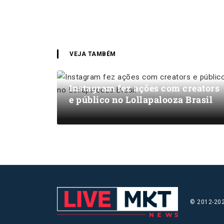
VEJA TAMBÉM
Instagram fez ações com creators
e público no Lollapalooza Brasil
© 2012-202