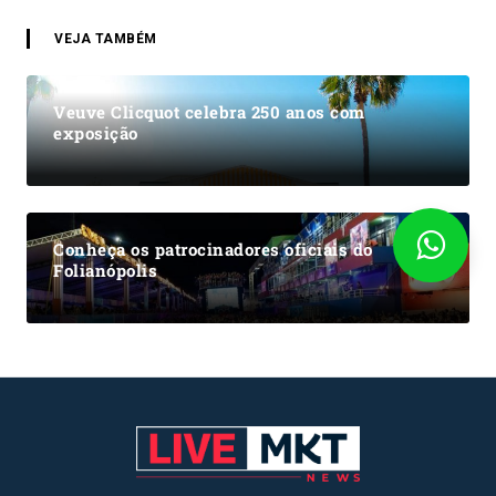
VEJA TAMBÉM
Veuve Clicquot celebra 250 anos com
exposição
Conheça os patrocinadores oficiais do
Folianópolis