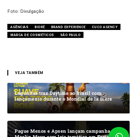
Foto: Divulgação
AGÊNCIAS
BIORÉ
BRAND EXPERIENCE
CUCO AGENCY
MARCA DE COSMÉTICOS
SÃO PAULO
VEJA TAMBÉM
Lagunitas traz Daytime ao Brasil com
lançamento durante o Mondial de la Bière
Pague Menos e Apsen lançam campanha de
Meclin Move com loja temática em Fortaleza