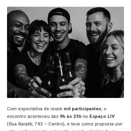
Com expectativa de reunir
mil participantes
, o
encontro aconteceu das
9h às 23h
no
Espaço LIV
(Rua Baraldi, 743 – Centro), e teve como proposta unir