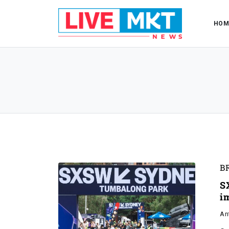
HOM
B
S
i
An