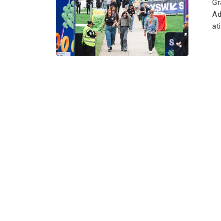
Gr
Ad
at