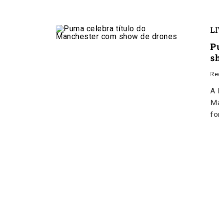
L
P
s
Re
A 
Ma
fo