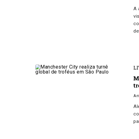
A 
vi
co
de
L
M
t
An
Al
co
pa