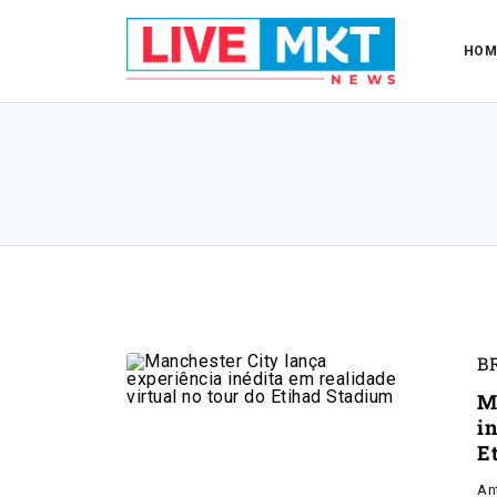
HOM
B
M
in
E
An