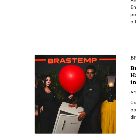
Al
Em
po
o 
B
B
H
in
An
Os
os
di