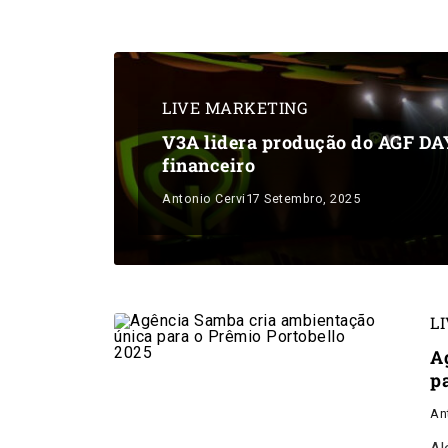
LIVE MARKETING
V3A lidera produção do AGF DAY
financeiro
Antonio Cervi
17 Setembro, 2025
L
A
p
An