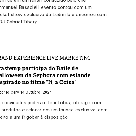
ém de um um jantar conduzido pelo chef
manuel Bassoleil, evento contou com um
cket show exclusivo da Ludmilla e encerrou com
DJ Gabriel Tibery​,
RAND EXPERIENCE
,
LIVE MARKETING
rastemp participa do Baile de
alloween da Sephora com estande
spirado no filme “It, a Coisa”
tonio Cervi
14 Outubro, 2024
 convidados puderam tirar fotos, interagir com
 produtos e relaxar em um lounge exclusivo, com
reito a um frigobar à disposição