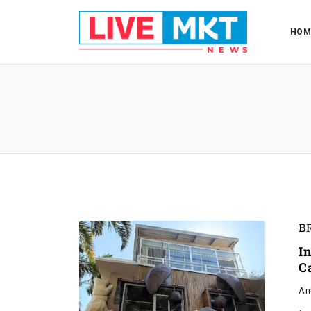
HOM
B
I
C
An