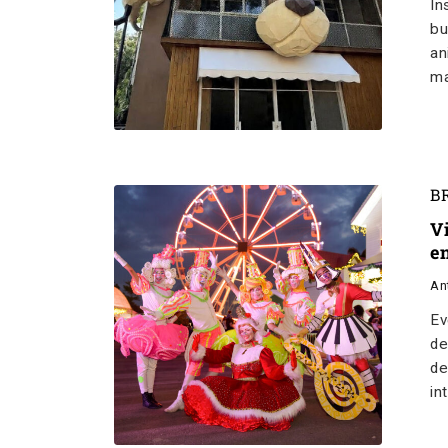
In
bu
an
ma
B
V
e
An
Ev
de
de
in