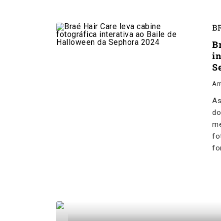
B
B
i
S
An
As
do
me
fo
fo